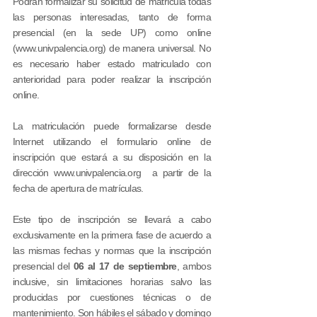
Podrán formalizar su solicitud de matrícula todas
las personas interesadas, tanto de forma
presencial (en la sede UP) como online
(
www.univpalencia.org
) de manera universal. No
es necesario haber estado matriculado con
anterioridad para poder realizar la inscripción
online.
La matriculación puede formalizarse desde
Internet utilizando el formulario online de
inscripción que estará a su disposición en la
dirección
www.univpalencia.org
a partir de la
fecha de apertura de matrículas.
Este tipo de inscripción se llevará a cabo
exclusivamente en la primera fase de acuerdo a
las mismas fechas y normas que la inscripción
presencial del
06
al 17
de septiembre
, ambos
inclusive, sin limitaciones horarias salvo las
producidas por cuestiones técnicas o de
mantenimiento. Son hábiles el sábado y domingo