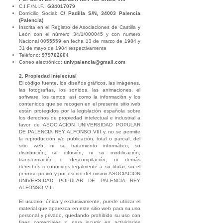
C.I.F./N.I.F.:
G34017079
Domicilio Social:
C/ Padilla S/N, 34003 Palencia
(Palencia)
Inscrita en el Registro de Asociaciones de Castilla y
León con el número 34/1/000045 y con numero
Nacional
0055559
en fecha 13 de marzo de 1984 y
31 de mayo de 1984 respectivamente
Teléfono:
979702604
Correo electrónico:
univpalencia@gmail.com
2. Propiedad intelectual
El código fuente, los diseños gráficos, las imágenes,
las fotografías, los sonidos, las animaciones, el
software, los textos, así como la información y los
contenidos que se recogen en el presente sitio web
están protegidos por la legislación española sobre
los derechos de propiedad intelectual e industrial a
favor de ASOCIACION UNIVERSIDAD POPULAR
DE PALENCIA REY ALFONSO VIII y no se permite
la reproducción y/o publicación, total o parcial, del
sitio web, ni su tratamiento informático, su
distribución, su difusión, ni su modificación,
transformación o descompilación, ni demás
derechos reconocidos legalmente a su titular, sin el
permiso previo y por escrito del mismo ASOCIACION
UNIVERSIDAD POPULAR DE PALENCIA REY
ALFONSO VIII.
El usuario, única y exclusivamente, puede utilizar el
material que aparezca en este sitio web para su uso
personal y privado, quedando prohibido su uso con
fines comerciales o para incurrir en actividades