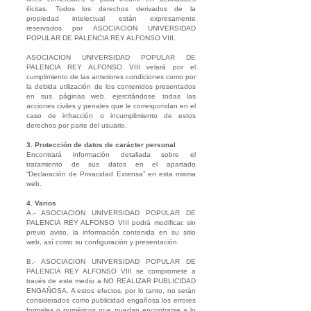
ilícitas. Todos los derechos derivados de la
propiedad intelectual están expresamente
reservados por ASOCIACION UNIVERSIDAD
POPULAR DE PALENCIA REY ALFONSO VIII.
ASOCIACION UNIVERSIDAD POPULAR DE
PALENCIA REY ALFONSO VIII velará por el
cumplimiento de las anteriores condiciones como por
la debida utilización de los contenidos presentados
en sus páginas web, ejercitándose todas las
acciones civiles y penales que le correspondan en el
caso de infracción o incumplimiento de estos
derechos por parte del usuario.
3. Protección de datos de carácter personal
Encontrará información detallada sobre el
tratamiento de sus datos en el apartado
“Declaración de Privacidad Extensa” en esta misma
web.
4. Varios
A.- ASOCIACION UNIVERSIDAD POPULAR DE
PALENCIA REY ALFONSO VIII podrá modificar, sin
previo aviso, la información contenida en su sitio
web, así como su configuración y presentación.
B.- ASOCIACION UNIVERSIDAD POPULAR DE
PALENCIA REY ALFONSO VIII se compromete a
través de este medio a NO REALIZAR PUBLICIDAD
ENGAÑOSA. A estos efectos, por lo tanto, no serán
considerados como publicidad engañosa los errores
formales o numéricos que puedan encontrarse a lo