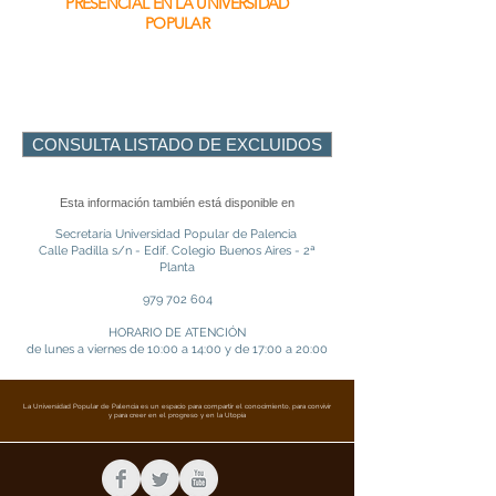
PRESENCIAL EN LA UNIVERSIDAD
POPULAR
CONSULTA LISTADO DE EXCLUIDOS
Esta información también está disponible en
Secretaría Universidad Popular de Palencia
Calle Padilla s/n - Edif. Colegio Buenos Aires -
2ª
Planta
979 702 604
HORARIO DE ATENCIÓN
de lunes a viernes de 10:00 a 14:00 y de 17:00 a 20:00
La Universidad Popular de Palencia es un espacio para compartir el conocimiento, para convivir
y para creer en el progreso y en la Utopía