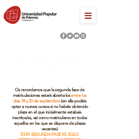
Listado de personas
excluidas en
la asignación de plazas para el
curso 2025_2026
Os recordamos que la segunda fase de
matriculaciones estará abierta los
entre los
días 18 y 23 de septiembre
(en ella podéis
optar a nuevos cursos si no habéis obtenido
plaza en el que inicialmente estabais
inscritos/as, así como matricularos en todos
aquellos en los que se dispone de plazas
vacantes)
ESTA SEGUNDA FASE ES SOLO