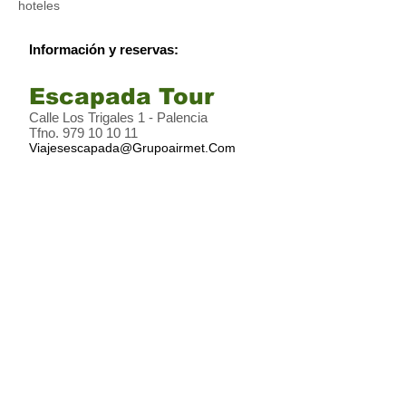
hoteles
Información y reservas:
Escapada Tour
Calle Los Trigales 1 - Palencia
Tfno.
979 10 10 11
Viajesescapada@Grupoairmet.Com
La Universidad Popular de Palencia es un espacio para compartir el conocimiento, para convivir
y para creer en el progreso y en la Utopía