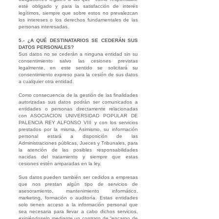
esté obligado y para la satisfacción de interés
legítimos, siempre que sobre estos no prevalezcan
los intereses o los derechos fundamentales de las
personas interesadas.
5.- ¿A QUÉ DESTINATARIOS SE CEDERÁN SUS
DATOS PERSONALES?
Sus datos no se cederán a ninguna entidad sin su
consentimiento salvo las cesiones previstas
legalmente, en este sentido se solicitará su
consentimiento expreso para la cesión de sus datos
a cualquier otra entidad.
Como consecuencia de la gestión de las finalidades
autorizadas sus datos podrán ser comunicados a
entidades o personas directamente relacionadas
con ASOCIACION UNIVERSIDAD POPULAR DE
PALENCIA REY ALFONSO VIII y con los servicios
prestados por la misma. Asimismo, su información
personal estará a disposición de las
Administraciones públicas, Jueces y Tribunales, para
la atención de las posibles responsabilidades
nacidas del tratamiento y siempre que estas
cesiones estén amparadas en la ley.
Sus datos pueden también ser cedidos a empresas
que nos prestan algún tipo de servicios de
asesoramiento, mantenimiento informático,
marketing, formación o auditoría. Estas entidades
solo tienen acceso a la información personal que
sea necesaria para llevar a cabo dichos servicios,
exigiéndoselo mediante un contrato de “encargo de