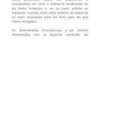
actualizarlos, así como a solicitar la rectificación de
los datos inexactos o, en su caso, solicitar su
supresión cuando, entre otros motivos, los datos ya
no sean necesarios para los fines para los que
fueron recogidos.
En determinadas circunstancias y por motivos
relacionados con su situación particular, los
interesados podrán oponerse al tratamiento de sus
datos. ASOCIACION UNIVERSIDAD POPULAR DE
PALENCIA REY ALFONSO VIII dejará de tratar los
datos, salvo por motivos legítimos imperiosos, o el
ejercicio o la defensa de posibles reclamaciones.
También en determinadas circunstancias, previstas
en el artículo 18 RGPD, los interesados podrán
solicitar la limitación del tratamiento de sus datos, en
cuyo caso ASOCIACION UNIVERSIDAD POPULAR
DE PALENCIA REY ALFONSO VIII los tratará, con
excepción de su conservación, con el
consentimiento del interesado o para la formulación,
el ejercicio o la defensa de reclamaciones, o con
miras a la protección de los derechos de otra
persona física o jurídica o por razones de interés
público importante de la Unión o de un determinado
Estado miembro.
En el caso de que fuera aplicable, como
consecuencia de la aplicación del derecho a la
supresión u oposición al tratamiento de datos
personales en el entorno on-line los interesados
tienen el derecho al olvido según la jurisprudencia