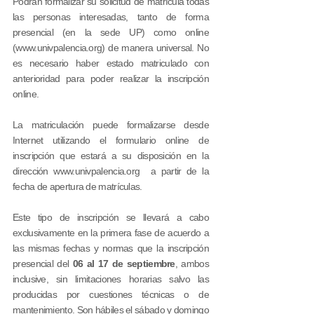
Podrán formalizar su solicitud de matrícula todas
las personas interesadas, tanto de forma
presencial (en la sede UP) como online
(
www.univpalencia.org
) de manera universal. No
es necesario haber estado matriculado con
anterioridad para poder realizar la inscripción
online.
La matriculación puede formalizarse desde
Internet utilizando el formulario online de
inscripción que estará a su disposición en la
dirección
www.univpalencia.org
a partir de la
fecha de apertura de matrículas.
Este tipo de inscripción se llevará a cabo
exclusivamente en la primera fase de acuerdo a
las mismas fechas y normas que la inscripción
presencial del
06
al 17
de septiembre
, ambos
inclusive, sin limitaciones horarias salvo las
producidas por cuestiones técnicas o de
mantenimiento. Son hábiles el sábado y domingo