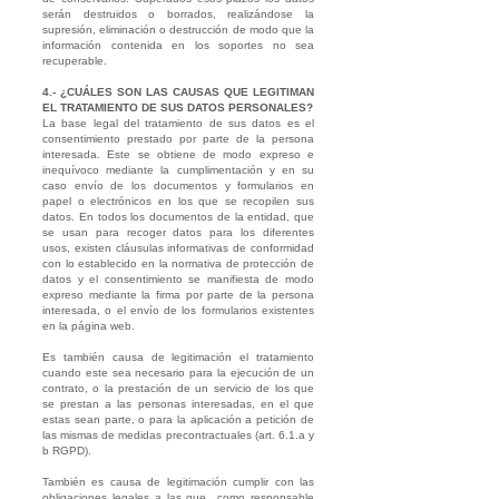
serán destruidos o borrados, realizándose la
supresión, eliminación o destrucción de modo que la
información contenida en los soportes no sea
recuperable.
4.- ¿CUÁLES SON LAS CAUSAS QUE LEGITIMAN
EL TRATAMIENTO DE SUS DATOS PERSONALES?
La base legal del tratamiento de sus datos es el
consentimiento prestado por parte de la persona
interesada. Este se obtiene de modo expreso e
inequívoco mediante la cumplimentación y en su
caso envío de los documentos y formularios en
papel o electrónicos en los que se recopilen sus
datos. En todos los documentos de la entidad, que
se usan para recoger datos para los diferentes
usos, existen cláusulas informativas de conformidad
con lo establecido en la normativa de protección de
datos y el consentimiento se manifiesta de modo
expreso mediante la firma por parte de la persona
interesada, o el envío de los formularios existentes
en la página web.
Es también causa de legitimación el tratamiento
cuando este sea necesario para la ejecución de un
contrato, o la prestación de un servicio de los que
se prestan a las personas interesadas, en el que
estas sean parte, o para la aplicación a petición de
las mismas de medidas precontractuales (art. 6.1.a y
b RGPD).
También es causa de legitimación cumplir con las
obligaciones legales a las que como responsable