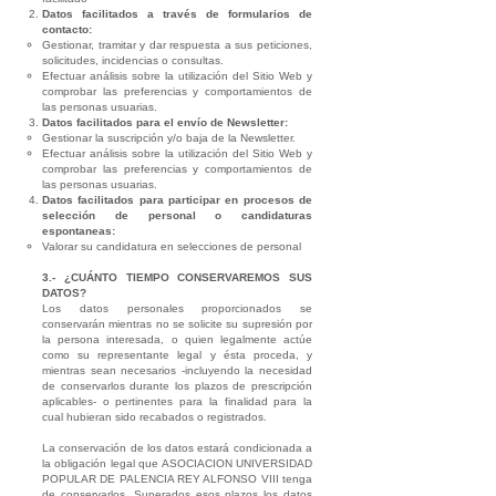
Datos facilitados a través de formularios de
contacto:
Gestionar, tramitar y dar respuesta a sus peticiones,
solicitudes, incidencias o consultas.
Efectuar análisis sobre la utilización del Sitio Web y
comprobar las preferencias y comportamientos de
las personas usuarias.
Datos facilitados para el envío de Newsletter:
Gestionar la suscripción y/o baja de la Newsletter.
Efectuar análisis sobre la utilización del Sitio Web y
comprobar las preferencias y comportamientos de
las personas usuarias.
Datos facilitados para participar en procesos de
selección de personal o candidaturas
espontaneas:
Valorar su candidatura en selecciones de personal
3.- ¿CUÁNTO TIEMPO CONSERVAREMOS SUS
DATOS?
Los datos personales proporcionados se
conservarán mientras no se solicite su supresión por
la persona interesada, o quien legalmente actúe
como su representante legal y ésta proceda, y
mientras sean necesarios -incluyendo la necesidad
de conservarlos durante los plazos de prescripción
aplicables- o pertinentes para la finalidad para la
cual hubieran sido recabados o registrados.
La conservación de los datos estará condicionada a
la obligación legal que ASOCIACION UNIVERSIDAD
POPULAR DE PALENCIA REY ALFONSO VIII tenga
de conservarlos. Superados esos plazos los datos