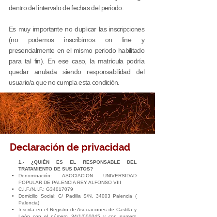
dentro del intervalo de fechas del periodo.
Es muy importante no duplicar las inscripciones
(no podemos inscribirnos on line y
presencialmente en el mismo periodo habilitado
para tal fin). En ese caso, la matrícula podría
quedar anulada siendo responsabilidad del
usuario/a que no cumpla esta condición.
Declaración de privacidad
1.- ¿QUIÉN ES EL RESPONSABLE DEL
TRATAMIENTO DE SUS DATOS?
Denominación: ASOCIACION UNIVERSIDAD
POPULAR DE PALENCIA REY ALFONSO VIII
C.I.F./N.I.F.: G34017079
Domicilio Social: C/ Padilla S/N, 34003 Palencia (
Palencia)
Inscrita en el Registro de Asociaciones de Castilla y
León con el número 34/1/000045 y con numero