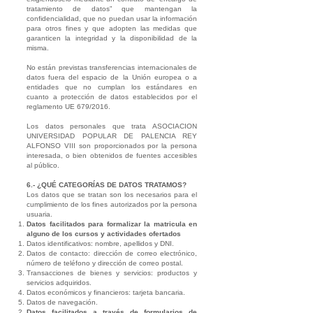
tratamiento de datos” que mantengan la
confidencialidad, que no puedan usar la información
para otros fines y que adopten las medidas que
garanticen la integridad y la disponibilidad de la
misma.
No están previstas transferencias internacionales de
datos fuera del espacio de la Unión europea o a
entidades que no cumplan los estándares en
cuanto a protección de datos establecidos por el
reglamento UE 679/2016.
Los datos personales que trata ASOCIACION
UNIVERSIDAD POPULAR DE PALENCIA REY
ALFONSO VIII son proporcionados por la persona
interesada, o bien obtenidos de fuentes accesibles
al público.
6.- ¿QUÉ CATEGORÍAS DE DATOS TRATAMOS?
Los datos que se tratan son los necesarios para el
cumplimiento de los fines autorizados por la persona
usuaria.
Datos facilitados para formalizar la matricula en
alguno de los cursos y actividades ofertados
Datos identificativos: nombre, apellidos y DNI.
Datos de contacto: dirección de correo electrónico,
número de teléfono y dirección de correo postal.
Transacciones de bienes y servicios: productos y
servicios adquiridos.
Datos económicos y financieros: tarjeta bancaria.
Datos de navegación.
Datos facilitados a través de formularios de