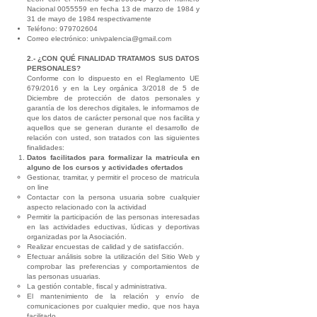
Nacional
0055559
en fecha 13 de marzo de 1984 y
31 de mayo de 1984 respectivamente
Teléfono:
979702604
Correo electrónico:
univpalencia@gmail.com
2.- ¿CON QUÉ FINALIDAD TRATAMOS SUS DATOS
PERSONALES?
Conforme con lo dispuesto en el Reglamento UE
679/2016 y en la Ley orgánica 3/2018 de 5 de
Diciembre de protección de datos personales y
garantía de los derechos digitales, le informamos de
que los datos de carácter personal que nos facilita y
aquellos que se generan durante el desarrollo de
relación con usted, son tratados con las siguientes
finalidades:
Datos facilitados para formalizar la matricula en
alguno de los cursos y actividades ofertados
Gestionar, tramitar, y permitir el proceso de matricula
on line
Contactar con la persona usuaria sobre cualquier
aspecto relacionado con la actividad
Permitir la participación de las personas interesadas
en las actividades eductivas, lúdicas y deportivas
organizadas por la Asociación.
Realizar encuestas de calidad y de satisfacción.
Efectuar análisis sobre la utilización del Sitio Web y
comprobar las preferencias y comportamientos de
las personas usuarias.
La gestión contable, fiscal y administrativa.
El mantenimiento de la relación y envío de
comunicaciones por cualquier medio, que nos haya
facilitado