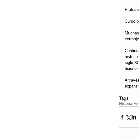
Profeso
Curso p
Muchas 
extranj
Continu
histori
siglo X
fisiono
A travé
expansi
Tags:
Historia, Ar