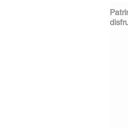
Patri
disfr