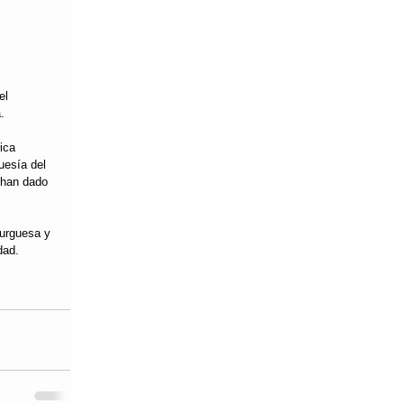
el 
.
ica 
uesía del 
 han dado 
burguesa y 
dad.