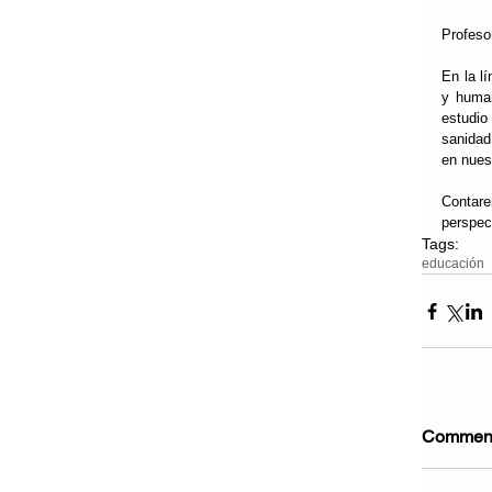
Profeso
En la l
y human
estudio
sanidad
en nuest
Contare
perspec
Tags:
educación
Commen