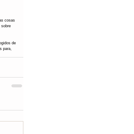
las cosas 
 sobre 
ogidos de 
s para, 