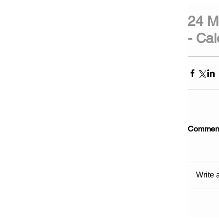
24 M
- Ca
Commen
Write 