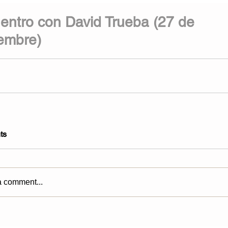
entro con David Trueba (27 de
embre)
ts
a comment...