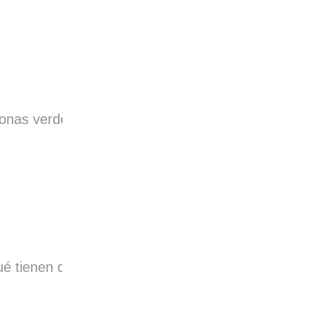
zonas verdes de
ué tienen de