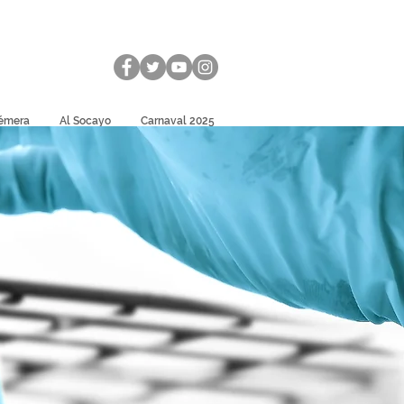
émera
Al Socayo
Carnaval 2025