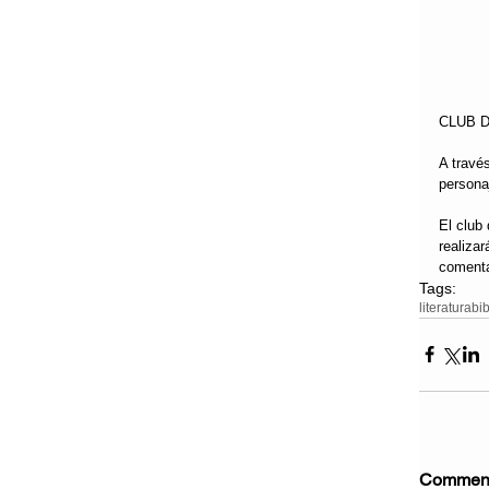
CLUB D
A través
personaj
El club 
realiza
comenta
Tags:
literatura
bib
Commen