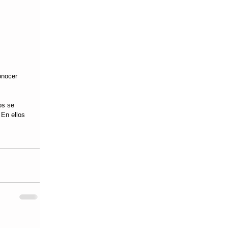
onocer 
os se 
 En ellos 