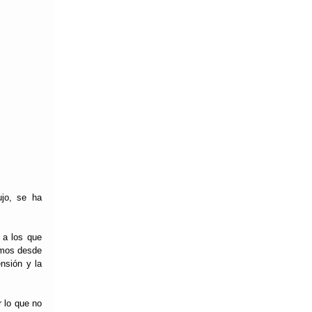
jo, se ha 
a los que 
mos desde 
sión y la 
 lo que no 