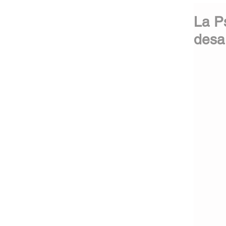
La P
desar