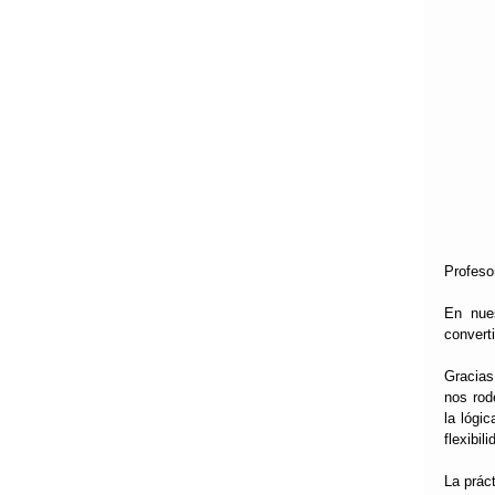
Profeso
En nues
convert
Gracias
nos rod
la lógi
flexibi
La prác