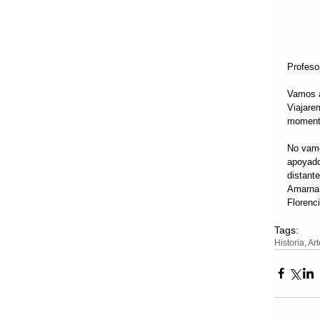
Profeso
Vamos a
Viajare
momento
No vamo
apoyado
distant
Amarna,
Florenc
Tags:
Historia, Ar