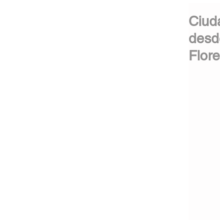
Ciud
desd
Flor