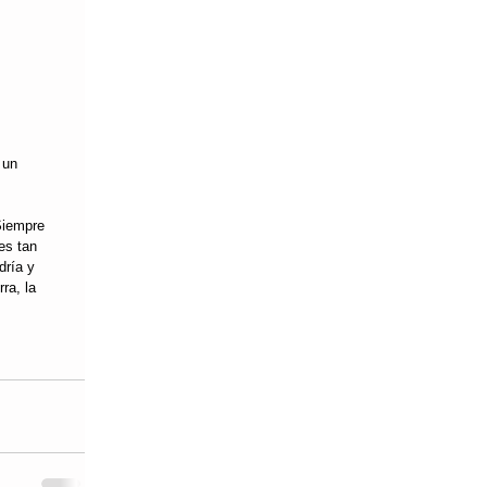
 un 
Siempre 
es tan 
dría y 
a, la 